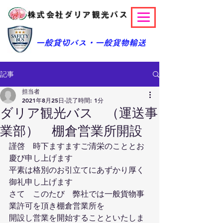
株式会社ダリア観光バス
​一般貸切バス・一般貨物輸送
記事
担当者
2021年8月25日
読了時間: 1分
ダリア観光バス （運送事
業部） 棚倉営業所開設
謹啓　時下ますますご清栄のこととお
慶び申し上げます
平素は格別のお引立てにあずかり厚く
御礼申し上げます
さて　このたび　弊社では一般貨物事
業許可を頂き棚倉営業所を
開設し営業を開始することといたしま